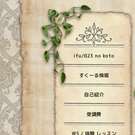
ifu/823 no koto
すくーる情報
自己紹介
受講費
WS / 体験 レッスン