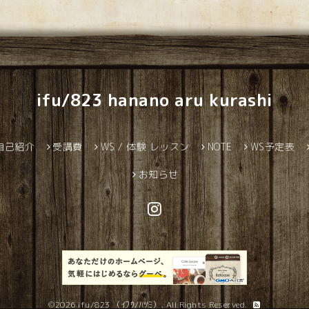
ifu/823 hanano aru kurashi
自己紹介
受講費
WS / 体験 レッスン
NOTE
WS予定表
お知らせ
©2026
ifu/823 （ｲﾌｳ/ﾊﾂﾐ）
. All Rights Reserved.