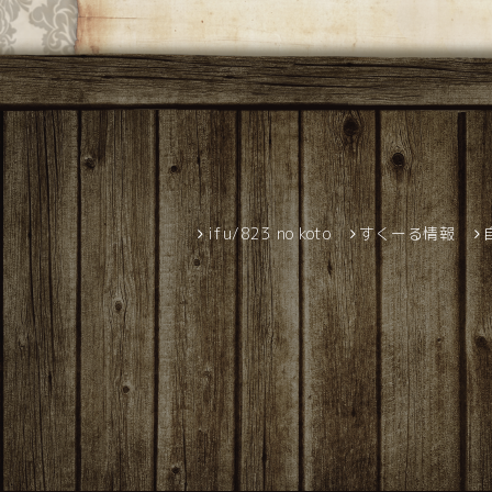
ifu/823 no koto
すくーる情報