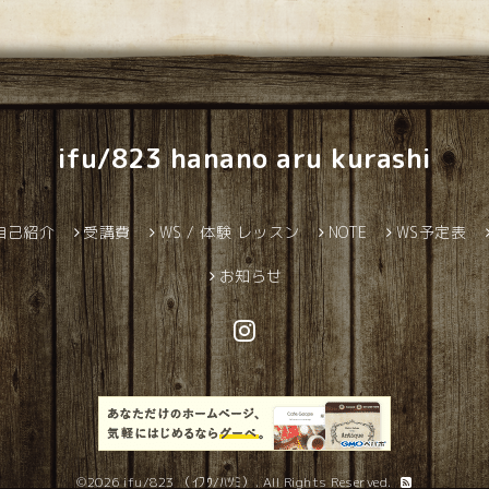
ifu/823 hanano aru kurashi
自己紹介
受講費
WS / 体験 レッスン
NOTE
WS予定表
お知らせ
©2026
ifu/823 （ｲﾌｳ/ﾊﾂﾐ）
. All Rights Reserved.