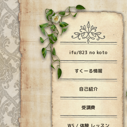
ifu/823 no koto
すくーる情報
自己紹介
受講費
WS / 体験 レッスン