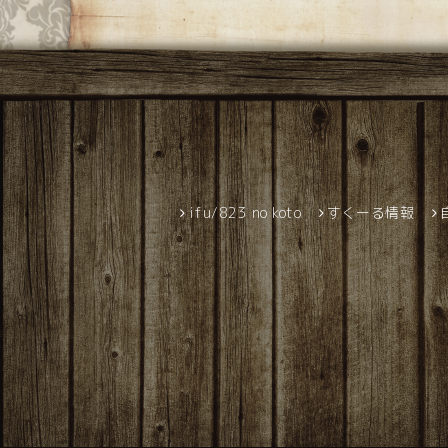
ifu/823 no koto
すくーる情報