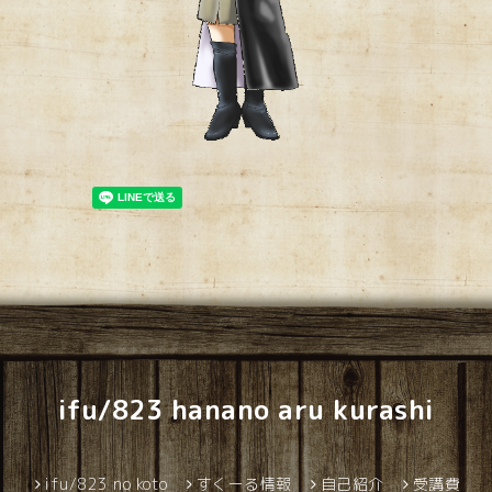
ifu/823 hanano aru kurashi
ifu/823 no koto
すくーる情報
自己紹介
受講費