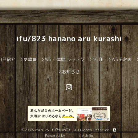
ifu/823 hanano aru kurashi
自己紹介
受講費
WS / 体験 レッスン
NOTE
WS予定表
お知らせ
©2026
ifu/823 （ｲﾌｳ/ﾊﾂﾐ）
. All Rights Reserved.
Powered by
グーペ
/
Admin