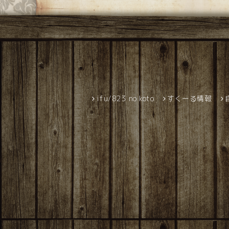
ifu/823 no koto
すくーる情報