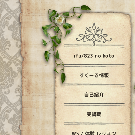
ifu/823 no koto
すくーる情報
自己紹介
受講費
WS / 体験 レッスン