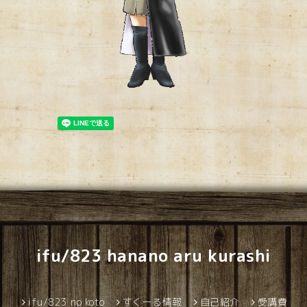
ifu/823 hanano aru kurashi
ifu/823 no koto
すくーる情報
自己紹介
受講費