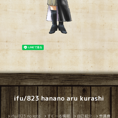
ifu/823 hanano aru kurashi
ifu/823 no koto
すくーる情報
自己紹介
受講費