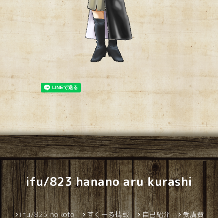
ifu/823 hanano aru kurashi
ifu/823 no koto
すくーる情報
自己紹介
受講費