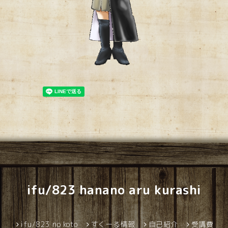
ifu/823 hanano aru kurashi
ifu/823 no koto
すくーる情報
自己紹介
受講費