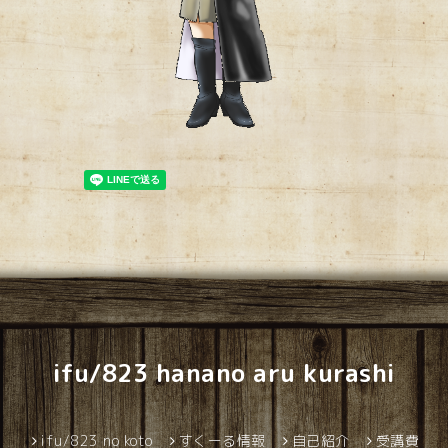
ifu/823 hanano aru kurashi
ifu/823 no koto
すくーる情報
自己紹介
受講費