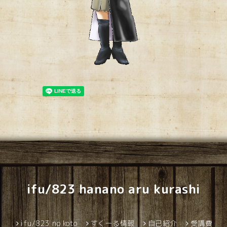
ifu/823 hanano aru kurashi
ifu/823 no koto
すくーる情報
自己紹介
受講費