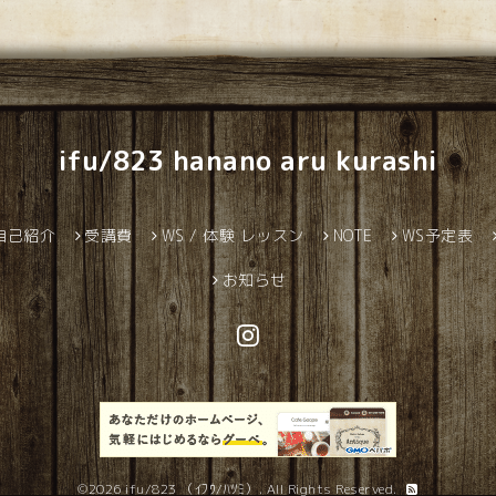
ifu/823 hanano aru kurashi
自己紹介
受講費
WS / 体験 レッスン
NOTE
WS予定表
お知らせ
©2026
ifu/823 （ｲﾌｳ/ﾊﾂﾐ）
. All Rights Reserved.