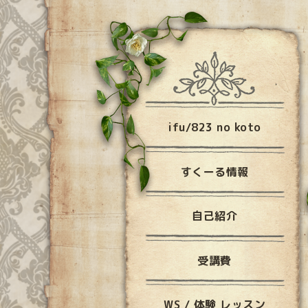
ifu/823 no koto
すくーる情報
自己紹介
受講費
WS / 体験 レッスン