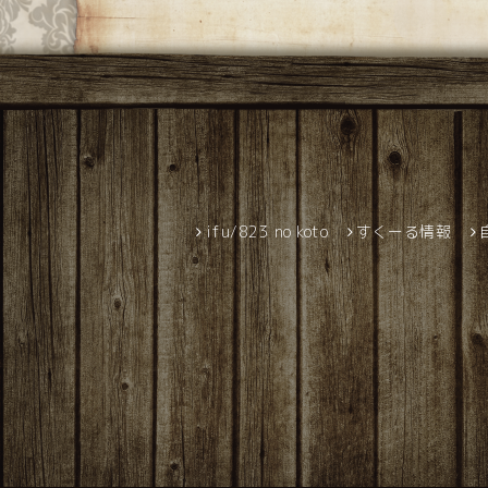
ifu/823 no koto
すくーる情報