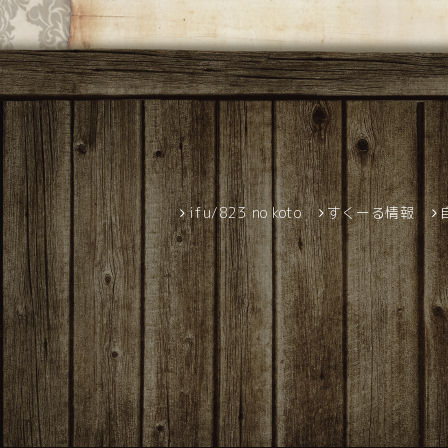
ifu/823 no koto
すくーる情報