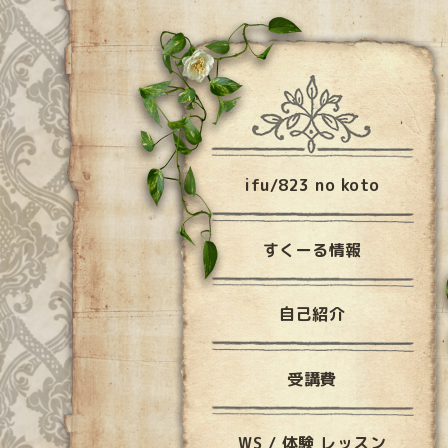
ifu/823 no koto
すくーる情報
自己紹介
受講費
WS / 体験 レッスン