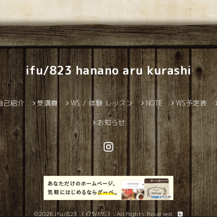
ifu/823 hanano aru kurashi
自己紹介
受講費
WS / 体験 レッスン
NOTE
WS予定表
お知らせ
©2026
ifu/823 （ｲﾌｳ/ﾊﾂﾐ）
. All Rights Reserved.