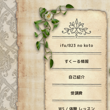
ifu/823 no koto
すくーる情報
自己紹介
受講費
WS / 体験 レッスン