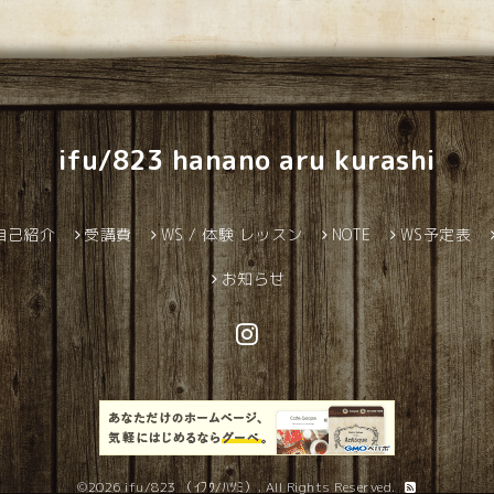
ifu/823 hanano aru kurashi
自己紹介
受講費
WS / 体験 レッスン
NOTE
WS予定表
お知らせ
©2026
ifu/823 （ｲﾌｳ/ﾊﾂﾐ）
. All Rights Reserved.