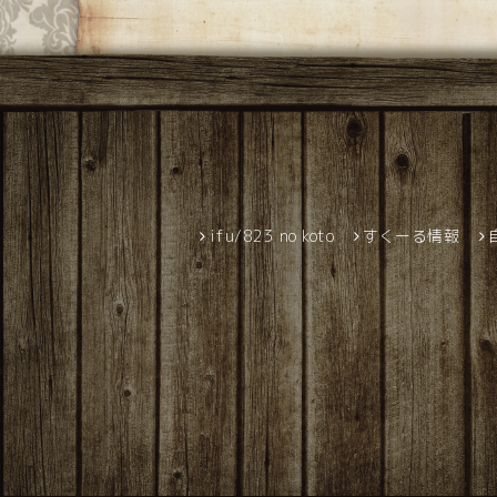
ifu/823 no koto
すくーる情報