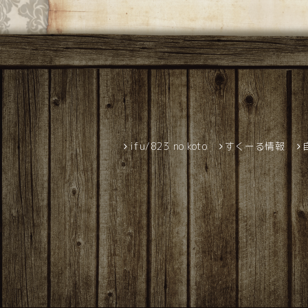
ifu/823 no koto
すくーる情報