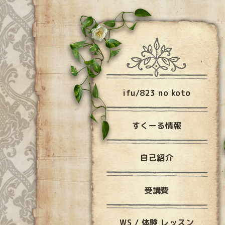
ifu/823 no koto
すくーる情報
自己紹介
受講費
WS / 体験 レッスン