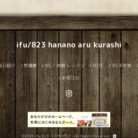
ifu/823 hanano aru kurashi
自己紹介
受講費
WS / 体験 レッスン
NOTE
WS予定表
お知らせ
©2026
ifu/823 （ｲﾌｳ/ﾊﾂﾐ）
. All Rights Reserved.