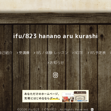
ifu/823 hanano aru kurashi
自己紹介
受講費
WS / 体験 レッスン
NOTE
WS予定表
お知らせ
©2026
ifu/823 （ｲﾌｳ/ﾊﾂﾐ）
. All Rights Reserved.