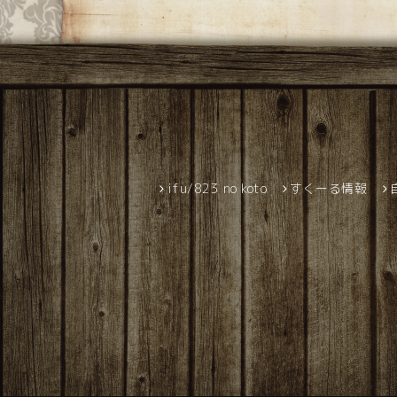
ifu/823 no koto
すくーる情報