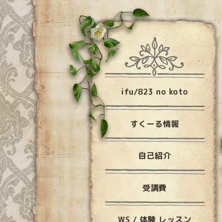
ifu/823 no koto
すくーる情報
自己紹介
受講費
WS / 体験 レッスン