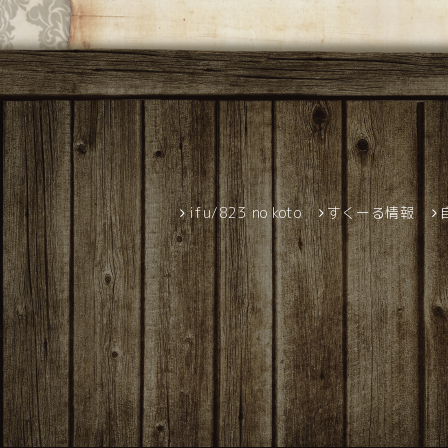
ifu/823 no koto
すくーる情報