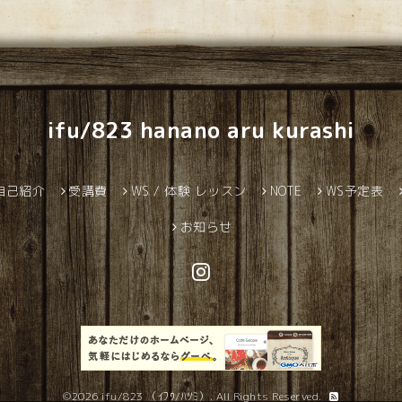
ifu/823 hanano aru kurashi
自己紹介
受講費
WS / 体験 レッスン
NOTE
WS予定表
お知らせ
©2026
ifu/823 （ｲﾌｳ/ﾊﾂﾐ）
. All Rights Reserved.