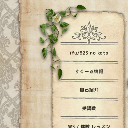
ifu/823 no koto
すくーる情報
自己紹介
受講費
WS / 体験 レッスン