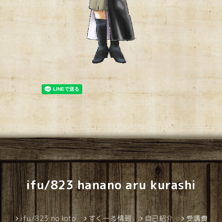
ifu/823 hanano aru kurashi
ifu/823 no koto
すくーる情報
自己紹介
受講費