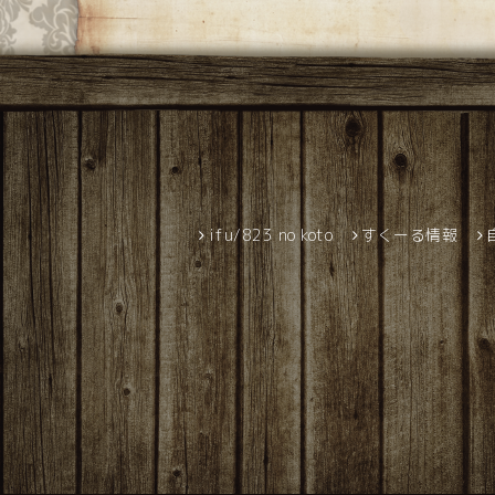
ifu/823 no koto
すくーる情報