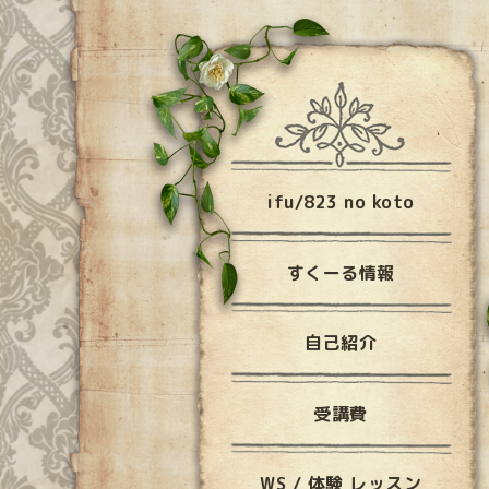
ifu/823 no koto
すくーる情報
自己紹介
受講費
WS / 体験 レッスン