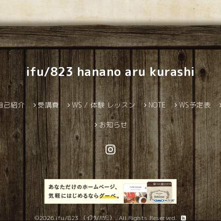
ifu/823 hanano aru kurashi
自己紹介
受講費
WS / 体験 レッスン
NOTE
WS予定表
お知らせ
©2026
ifu/823 （ｲﾌｳ/ﾊﾂﾐ）
. All Rights Reserved.