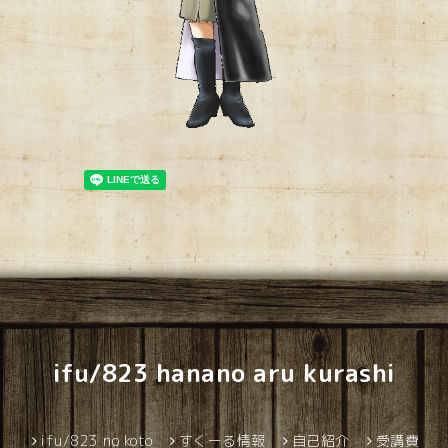
ifu/823 hanano aru kurashi
ifu/823 no koto
すくーる情報
自己紹介
受講費