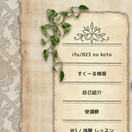
ifu/823 no koto
すくーる情報
自己紹介
受講費
WS / 体験 レッスン