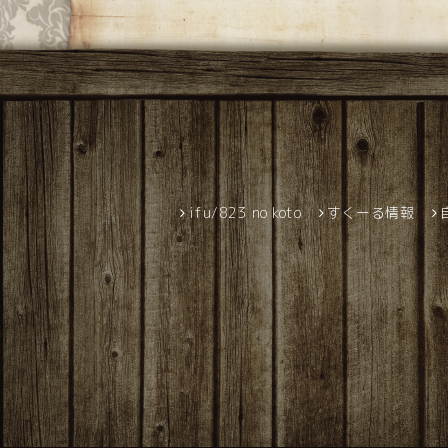
ifu/823 no koto
すくーる情報