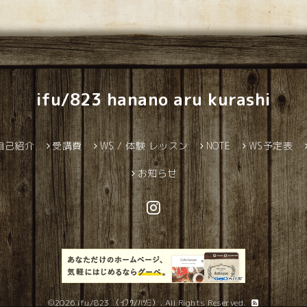
ifu/823 hanano aru kurashi
自己紹介
受講費
WS / 体験 レッスン
NOTE
WS予定表
お知らせ
©2026
ifu/823 （ｲﾌｳ/ﾊﾂﾐ）
. All Rights Reserved.