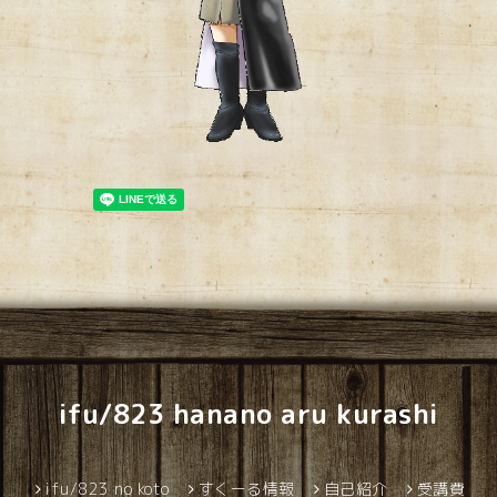
ifu/823 hanano aru kurashi
ifu/823 no koto
すくーる情報
自己紹介
受講費