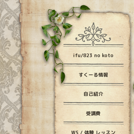
ifu/823 no koto
すくーる情報
自己紹介
受講費
WS / 体験 レッスン