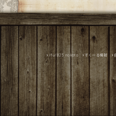
ifu/823 no koto
すくーる情報