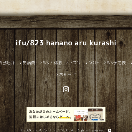
ifu/823 hanano aru kurashi
自己紹介
受講費
WS / 体験 レッスン
NOTE
WS予定表
お知らせ
©2026
ifu/823 （ｲﾌｳ/ﾊﾂﾐ）
. All Rights Reserved.