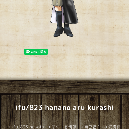
ifu/823 hanano aru kurashi
ifu/823 no koto
すくーる情報
自己紹介
受講費