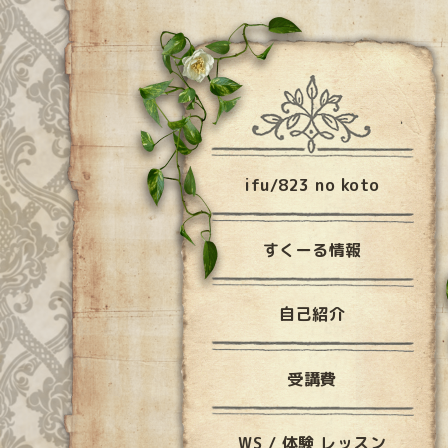
ifu/823 no koto
すくーる情報
自己紹介
受講費
WS / 体験 レッスン