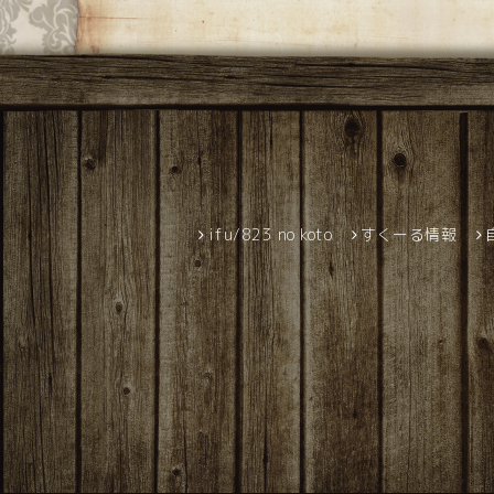
ifu/823 no koto
すくーる情報