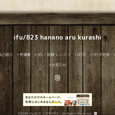
ifu/823 hanano aru kurashi
自己紹介
受講費
WS / 体験 レッスン
NOTE
WS予定表
お知らせ
©2026
ifu/823 （ｲﾌｳ/ﾊﾂﾐ）
. All Rights Reserved.