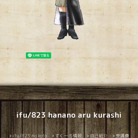
ifu/823 hanano aru kurashi
ifu/823 no koto
すくーる情報
自己紹介
受講費