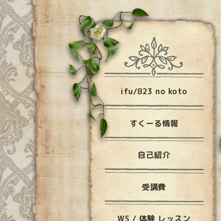
ifu/823 no koto
すくーる情報
自己紹介
受講費
WS / 体験 レッスン