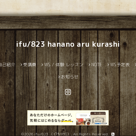
ifu/823 hanano aru kurashi
自己紹介
受講費
WS / 体験 レッスン
NOTE
WS予定表
お知らせ
©2026
ifu/823 （ｲﾌｳ/ﾊﾂﾐ）
. All Rights Reserved.