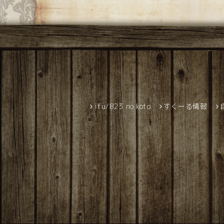
ifu/823 no koto
すくーる情報