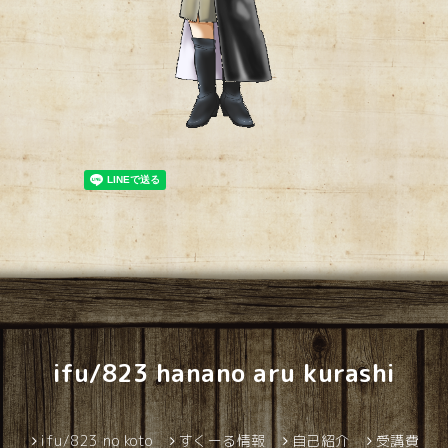
ifu/823 hanano aru kurashi
ifu/823 no koto
すくーる情報
自己紹介
受講費