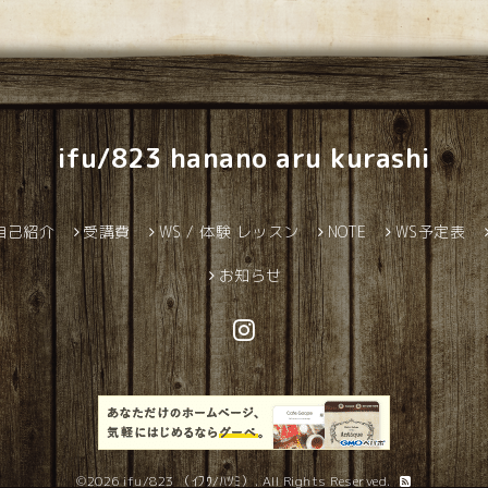
ifu/823 hanano aru kurashi
自己紹介
受講費
WS / 体験 レッスン
NOTE
WS予定表
お知らせ
©2026
ifu/823 （ｲﾌｳ/ﾊﾂﾐ）
. All Rights Reserved.