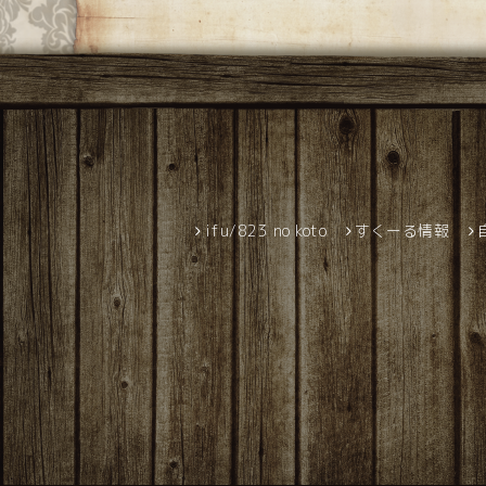
ifu/823 no koto
すくーる情報