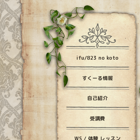
ifu/823 no koto
すくーる情報
自己紹介
受講費
WS / 体験 レッスン