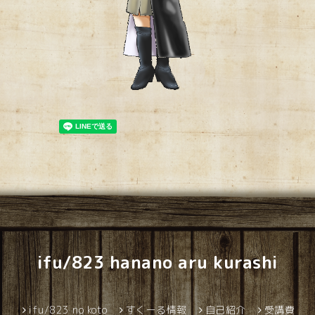
ifu/823 hanano aru kurashi
ifu/823 no koto
すくーる情報
自己紹介
受講費