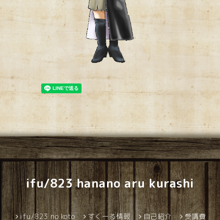
ifu/823 hanano aru kurashi
ifu/823 no koto
すくーる情報
自己紹介
受講費