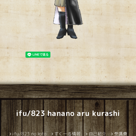
ifu/823 hanano aru kurashi
ifu/823 no koto
すくーる情報
自己紹介
受講費