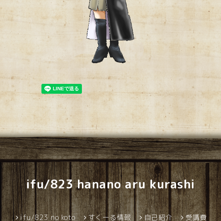
ifu/823 hanano aru kurashi
ifu/823 no koto
すくーる情報
自己紹介
受講費