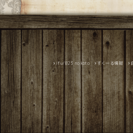
ifu/823 no koto
すくーる情報