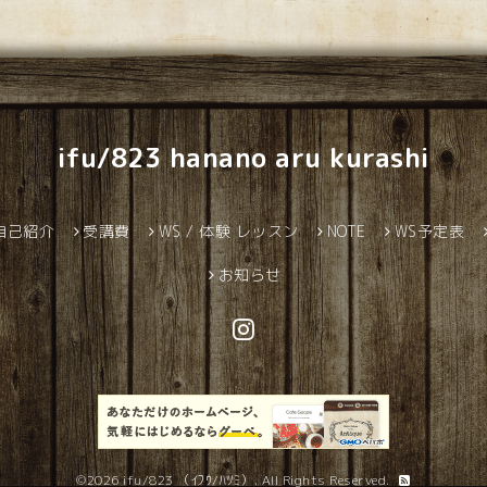
ifu/823 hanano aru kurashi
自己紹介
受講費
WS / 体験 レッスン
NOTE
WS予定表
お知らせ
©2026
ifu/823 （ｲﾌｳ/ﾊﾂﾐ）
. All Rights Reserved.