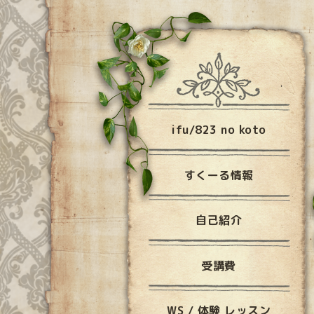
ifu/823 no koto
すくーる情報
自己紹介
受講費
WS / 体験 レッスン