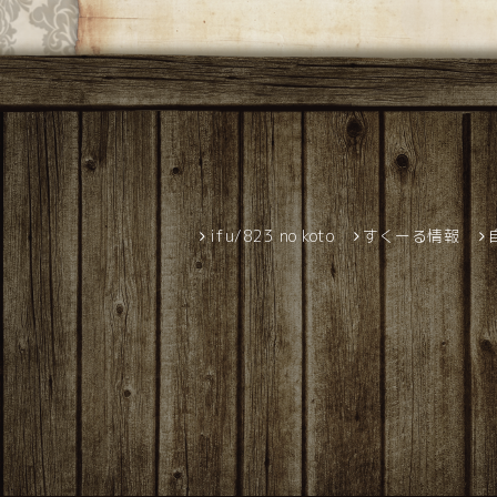
ifu/823 no koto
すくーる情報