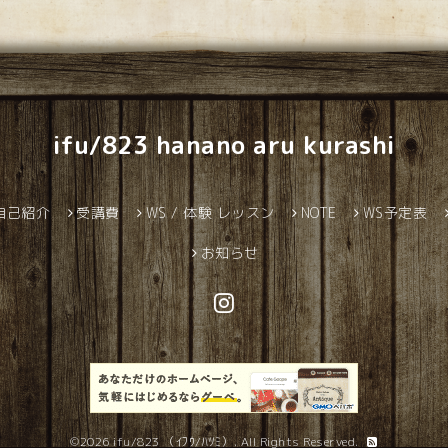
ifu/823 hanano aru kurashi
自己紹介
受講費
WS / 体験 レッスン
NOTE
WS予定表
お知らせ
©2026
ifu/823 （ｲﾌｳ/ﾊﾂﾐ）
. All Rights Reserved.