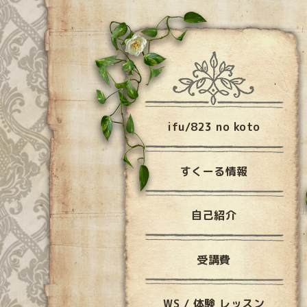
ifu/823 no koto
すくーる情報
自己紹介
受講費
WS / 体験 レッスン