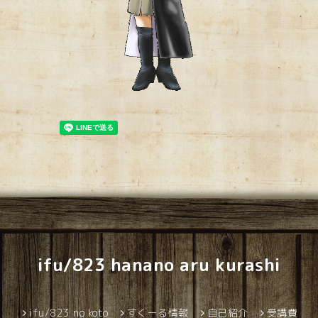
ifu/823 hanano aru kurashi
ifu/823 no koto
すくーる情報
自己紹介
受講費