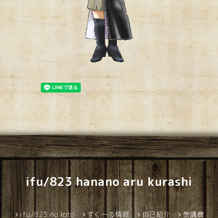
ifu/823 hanano aru kurashi
ifu/823 no koto
すくーる情報
自己紹介
受講費