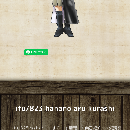
ifu/823 hanano aru kurashi
ifu/823 no koto
すくーる情報
自己紹介
受講費