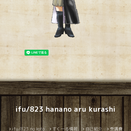
ifu/823 hanano aru kurashi
ifu/823 no koto
すくーる情報
自己紹介
受講費