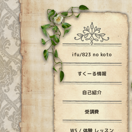
ifu/823 no koto
すくーる情報
自己紹介
受講費
WS / 体験 レッスン