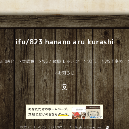
ifu/823 hanano aru kurashi
自己紹介
受講費
WS / 体験 レッスン
NOTE
WS予定表
お知らせ
©2026
ifu/823 （ｲﾌｳ/ﾊﾂﾐ）
. All Rights Reserved.