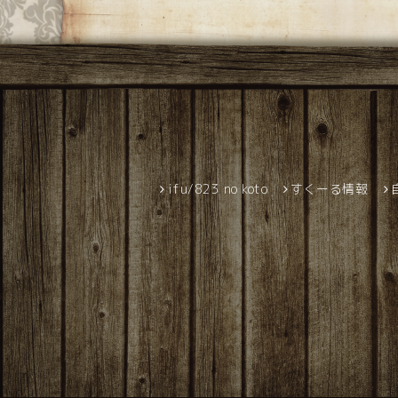
ifu/823 no koto
すくーる情報