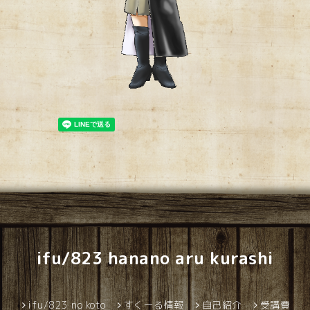
ifu/823 hanano aru kurashi
ifu/823 no koto
すくーる情報
自己紹介
受講費