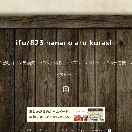
ifu/823 hanano aru kurashi
自己紹介
受講費
WS / 体験 レッスン
NOTE
WS予定表
お知らせ
©2026
ifu/823 （ｲﾌｳ/ﾊﾂﾐ）
. All Rights Reserved.