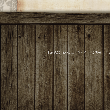
ifu/823 no koto
すくーる情報