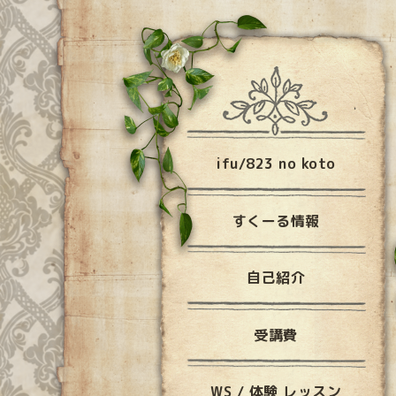
ifu/823 no koto
すくーる情報
自己紹介
受講費
WS / 体験 レッスン