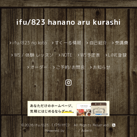
ifu/823 hanano aru kurashi
ifu/823 no koto
すくーる情報
自己紹介
受講費
WS / 体験 レッスン
NOTE
WS予定表
LINE登録
オーダー
ご予約/お問合
お知らせ
©2026
ifu/823 （ｲﾌｳ/ﾊﾂﾐ）
. All Rights Reserved.
Powered by
グーペ
/
Admin